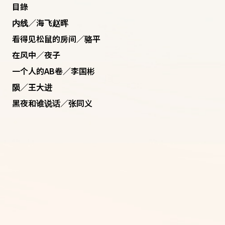
目錄
内线／海飞赵晖
看得见松鼠的房间／骆平
在风中／夜子
一个人的AB卷／李国彬
陨／王大进
黑夜和谁说话／张同义