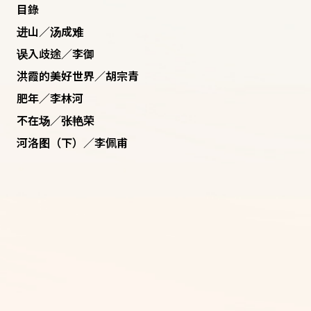
目錄
进山／汤成难
误入歧途／李御
洪霞的美好世界／胡宗青
肥年／李林河
不在场／张艳荣
河洛图（下）／李佩甫