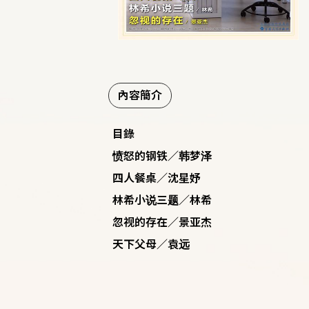
內容簡介
目錄
愤怒的钢铁／韩梦泽
四人餐桌／沈星妤
林希小说三题／林希
忽视的存在／景亚杰
天下父母／袁远