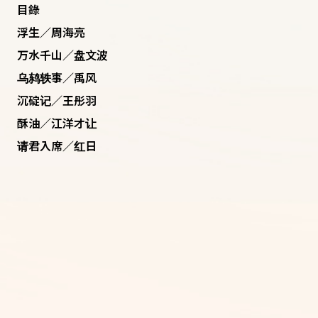
目錄
浮生／周海亮
万水千山／盘文波
乌鸫轶事／禹风
沉碇记／王彤羽
酥油／江洋才让
请君入席／红日