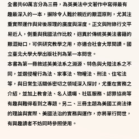
全書共60萬言分為三冊，為英美法中文著作中寫得最有
趣最深入的一本，摒除令人難於親近的艱澀原則，尤其注
重實際運作與背後原理的廣度與深度。正文與附錄行文平
易近人，側重與我國法作比較，迥異於傳統英美法書籍的
艱澀拗口，可供研究教學之用，亦適合社會大眾閱讀。國
立臺北大學大學出版社列為第一本問世。
本書為第一冊敘述英美法系之淵源、特色與大陸法系之不
同，並選侵權行為法、家事法、物權法、刑法、住宅法
等，與日常生活關係密切之領域深入探討，尤重在實務之
介紹，並加上教會法、名人遺囑、社區服務、認罪協商等
有趣與難得看到之專題。另二、三冊主題為美國工商法律
的理論與實際、美國法治的實務與運作，亦將單行問世，
有興趣讀者不妨同時參照使用。