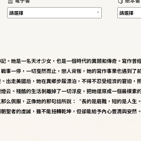
電子書
紙本書
傳記。她是一名天才少女，也是一個時代的異類和傳奇。寫作曾
，戰事一停，一切戛然而止，戀人背叛，她的寫作事業也遇到了
墜。出走美國后，她在異鄉步履漂泊，不得不忍受經濟的窘迫，
眼煙云。殘酷的生活剝離掉了一切浮皮，把她還原成一個最樸素
又那么佩服，正像她的那句話所說：“長的是磨難，短的是人生
個朝聖者的虔誠，雖不能扭轉乾坤，但卻能給予內心豐潤與安然