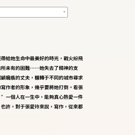
經帶給她生命中最美好的時光，戰火紛飛
前所未有的困難⋯⋯她失去了精神的支
照顧癱瘓的丈夫，輾轉于不同的城市尋求
的寫作者的形象，幾乎要將她打倒。看張
。”一個人在一生中，能夠真心熱愛一件
。也許，對于張愛玲來說，寫作，從來都