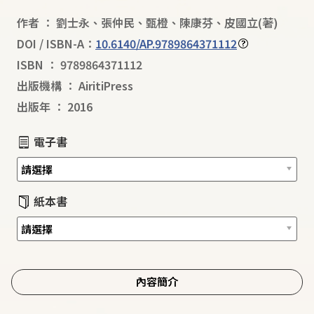
作者
：
劉士永
、
張仲民
、
甄橙
、
陳康芬
、
皮國立
(著)
DOI / ISBN-A：
10.6140/AP.9789864371112
ISBN
：
9789864371112
出版機構
：
AiritiPress
出版年
：
2016
電子書
紙本書
內容簡介