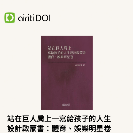
站在巨人肩上─寫給孩子的人生
設計啟蒙書：體育、娛樂明星卷