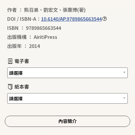
作者
：
熊召弟
、
劉宏文
、
張惠博
(著)
DOI / ISBN-A：
10.6140/AP.9789865663544
ISBN
：
9789865663544
出版機構
：
AiritiPress
出版年
：
2014
電子書
紙本書
內容簡介