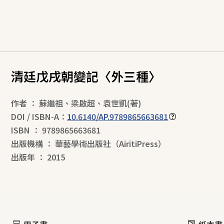
清廷戊戌朝變記〈外三種〉
作者
：
蘇繼祖
、
梁啟超
、
袁世凱
(著)
DOI / ISBN-A：
10.6140/AP.9789865663681
ISBN
：
9789865663681
出版機構
：
華藝學術出版社（AiritiPress）
出版年
：
2015