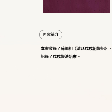
內容簡介
本書收錄了蘇繼祖《清廷戊戌朝變記》
記錄了戊戌變法始末。