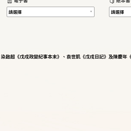
電子書
紙本書
、染啟超《戊戌政變紀事本末》、袁世凱《戊戌日記》及陳慶年