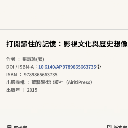
打開鏽住的記憶：影視文化與歷史想像
作者
：
張慧瑜
(著)
DOI / ISBN-A：
10.6140/AP.9789865663735
ISBN
：
9789865663735
出版機構
：
華藝學術出版社（AiritiPress）
出版年
：
2015
電子書
紙本書