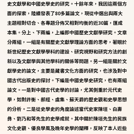
史文獻學和中國史學史的研究。十餘年來，我因這兩個方
面的探索，陸續發表了80多篇論文，現從中選出與兩大
主題相對切合、各專題分佈又相對均衡的近30篇，匯成
本集。分上、下兩編，上編即中國歷史文獻學研究。文章
分兩組，一組是有關歷史文獻學理論方面的思考，著眼於
新世紀歷史文獻學學科的建設、研究視野和研究方法的創
新以及文獻學與其他學科的關係等問題。另一組是關於文
獻學史的論文，主要是藏書文化方面的研究，也涉及對中
國古代出版史的探討。下編是中國史學史研究，也有兩組
論文。一是對中國古代史學的討論，尤其側重於元代史
學，如對許衡、郝經、虞集、蘇天爵的歷史觀和史學思想
的分析。二是從史學史的角度論述當代史家陳垣、白壽
彝、劉乃和等先生的史學成就。其中關於陳垣先生的民族
文化史觀、優良學風及​​晚年史學的闡釋，反映了本人近些