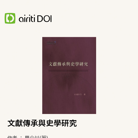
文獻傳承與史學研究
作者
：
周少川
(著)