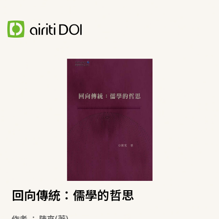
回向傳統：儒學的哲思
作者
：
陳來
(著)