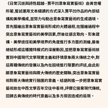
《日常沉迷與詩性超越--賈平凹意象寫實藝術》由黃世權
所著,嘗試運用文本細讀的方式深入賈平凹作品的內部結
構和美學構成,並努力勾勒出意象寫實藝術的生成語境。
首先描繪出意象寫實藝術形成的大體過程,在描繪過程中
突出意象寫實藝術的美學因素,然後從語言取向、形象建
構、美學途徑和美學境界的角度進行多方面的測繪,最後
總結形成這種獨特模式的深層動因,並把意象寫實藝術放
置到中國現代文學現實主義和抒情意象兩大傳統之中,對
這兩種傳統的發展以及內在困境進行簡要的評述,由此彰
顯意象寫實藝術與兩大傳統的歷史關聯,突出意象寫實藝
術對兩大傳統實行融匯的意義。結語則進一步把意象寫實
藝術放在中西文學百年交往中看待,評價它揚棄現代傳統,
回歸古典傳統的時代意義以及多方原因造成的局限。