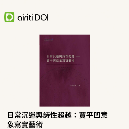
日常沉迷與詩性超越：賈平凹意
象寫實藝術