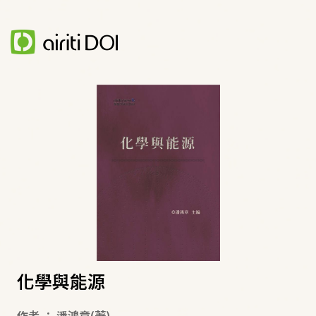
化學與能源
作者
：
潘鴻章
(著)