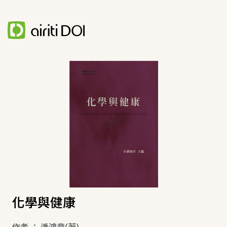
化學與健康
作者
：
潘鴻章
(著)