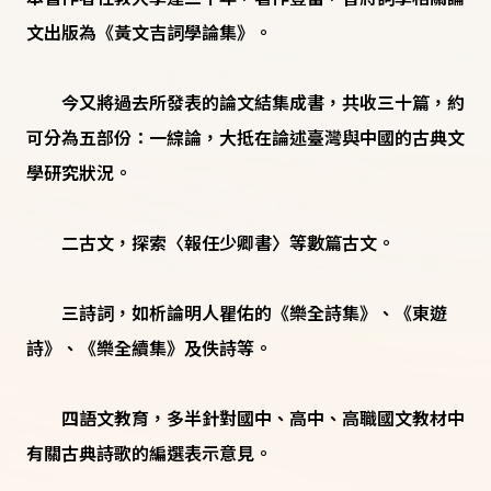
文出版為《黃文吉詞學論集》。
今又將過去所發表的論文結集成書，共收三十篇，約
可分為五部份：一綜論，大抵在論述臺灣與中國的古典文
學研究狀況。
二古文，探索〈報任少卿書〉等數篇古文。
三詩詞，如析論明人瞿佑的《樂全詩集》、《東遊
詩》、《樂全續集》及佚詩等。
四語文教育，多半針對國中、高中、高職國文教材中
有關古典詩歌的編選表示意見。