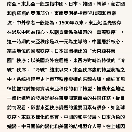
南亞。東北亞一般是指中國、日本、韓國、朝鮮、蒙古國
和俄羅斯的亞洲部分，東南亞則是指東盟10國和東帝
汶。中外學者一般認為，1500年以來，東亞地區先後存
在過以中國為核心、以朝貢關係為紐帶的“華夷秩序”，
這一時期的東亞秩序是以一元為主導的，中國居於核心、
宗主地位的國際秩序；日本試圖構建的“大東亞共榮
圈”秩序；以美國為外在霸權、東西方對峙為特徵的“冷
戰”秩序。“冷戰”結束以來，東亞秩序處於轉型狀態之
中。系統梳理歷史上東亞秩序變遷的來龍去脈，總結其規
律性並探討如何實現東亞秩序的和平轉型，推動東亞地區
一體化進程的發展是擺在東亞國家面前的共同任務。從目
前情況看，影響東亞秩序變遷的重要因素有很多，如全球
秩序、東亞多樣化的事實、中國的和平發展、日本角色的
嬗變、中日關係的變化和美國的結構型介人等。在上述因