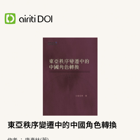
東亞秩序變遷中的中國角色轉換
作者
：
唐彥林
(著)