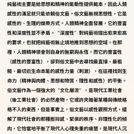
純藝術主要是給思想和精神的能動性提供範本，因此人類
感性的滿足就只能依賴俗文藝。俗文藝無視思想性，它是
感性的、生理的娛樂方式。人類精神全面發展，它的豐富
性和深度性並不矛盾。“深度性”對純藝術提出愈來愈高
的要求，也就把純藝術無止境地推到思想的空域，在那
裡，人類精神領會到自身的無窮與永恆。而它的豐富性
（感性的豐富性），卻到俗文藝中去尋找最直接、最粗
糙、最切近生命本能的感性力量（刺激），在這裡找到生
命力（精神與肉體、思想和物質、理性和感性）的平衡。
俗文藝作為一個強大的“文化層流”，是現代工業社會
（後工業社會）的必然產物，它或許夾雜著某種與傳統格
格不入的東西，但是事實上，俗文藝以感性觀照方式，緩
解了現代社會的那種壓抑感、緊張的秩序、非理性化的傾
向，它恰當地平衡了現代人心理失重的痛楚，是現代人沉