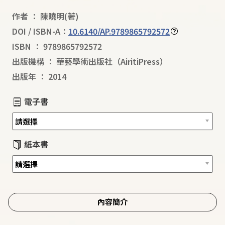
作者
：
陳曉明
(著)
DOI / ISBN-A：
10.6140/AP.9789865792572
ISBN
：
9789865792572
出版機構
：
華藝學術出版社（AiritiPress）
出版年
：
2014
電子書
紙本書
內容簡介