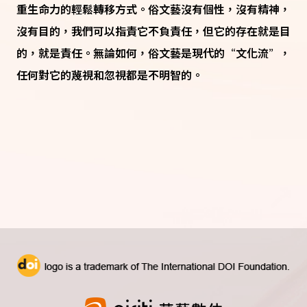
重生命力的輕鬆轉移方式。俗文藝沒有個性，沒有精神，
沒有目的，我們可以指責它不負責任，但它的存在就是目
的，就是責任。無論如何，俗文藝是現代的“文化流”，
任何對它的蔑視和忽視都是不明智的。