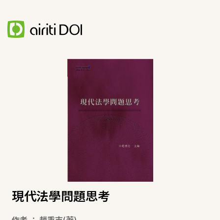
現代法學問題思考
作者
：
趙秉志
(著)