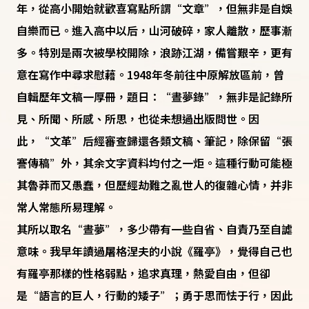
年，從高小開始就歡喜寫點所謂“文章”，但無非是自娛
自樂而已。進入高中以后，山河破碎，家人離散，歷事漸
多。特別是兩次被學校開除，浪跡江湖，備嘗艱辛，更有
意在寫作中尋求慰藉。1948年冬前往中原解放區前，曾
自輯歷年文稿一厚冊，題日：“晝夢錄”，無非是記錄所
見、所聞、所感、所思，也從未想過出版問世。因
此，“文革”后經審查歸還各類文稿、筆記，除保留“張
謇傳稿”外，其余文字資料均付之一炬。這種行動可能極
其魯莽而又愚蠢，但歷經劫難之亂世人的復雜心情，并非
常人常態所易理解。
其所以取名“晝夢”，多少帶有一些自省、自責乃至自謔
意味。我早年讀過屠格涅夫的小說《羅亭》，覺得自己也
有羅亭那樣的性格弱點，追求真理，熱愛自由，但卻
是“語言的巨人，行動的矮子”；勇于思而怯于行，因此