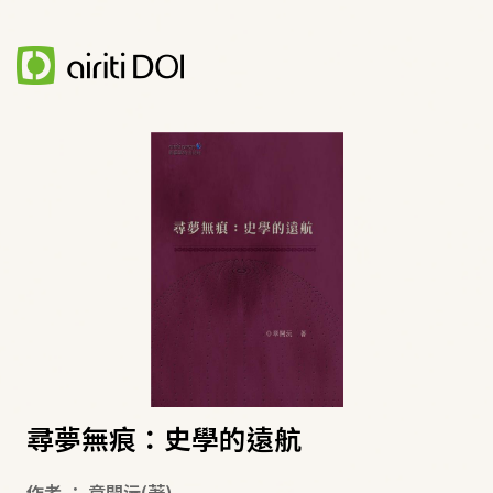
尋夢無痕：史學的遠航
作者
：
章開沅
(著)