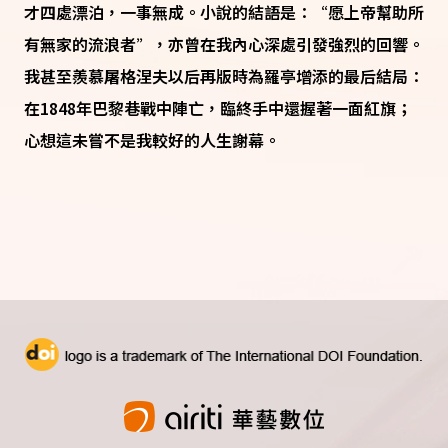
才四處漂泊，一事無成。小說的結語是：“愿上帝幫助所
有無家的流浪者”，亦曾在我內心深處引發強烈的回響。
我甚至羨慕屠格涅夫以后再版時為羅亭增添的最后結局：
在1848年巴黎巷戰中陣亡，臨終手中還握著一面紅旗；
心想這未嘗不是我較好的人生謝幕。