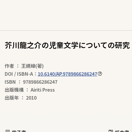
芥川龍之介の児童文学についての研究
作者
：
王綉線
(著)
DOI / ISBN-A：
10.6140/AP.9789866286247
ISBN
：
9789866286247
出版機構
：
Airiti Press
出版年
：
2010