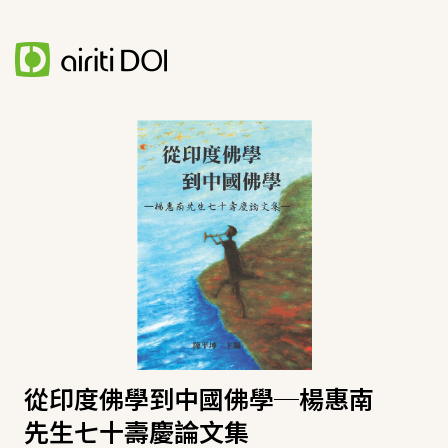
從印度佛學到中國佛學─楊惠南
先生七十壽慶論文集