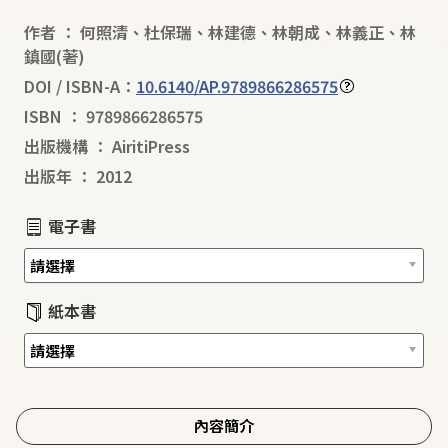
作者
：
何照清
、
杜保瑞
、
林建德
、
林朝成
、
林義正
、
林
鎮國
(著)
DOI / ISBN-A：
10.6140/AP.9789866286575
ISBN
：
9789866286575
出版機構
：
AiritiPress
出版年
：
2012
電子書
紙本書
內容簡介