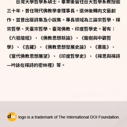
台灣大學哲學系碩士，畢業後留任台大哲學系教授逾
三十年，曾任現代佛教學會理事長。退休後轉向文藝創
作，並曾出版詩集及小說集。專長領域為三論宗哲學、禪
宗哲學、天臺宗哲學、臺灣佛教、印度哲學史。著有：
《六祖壇經》、《佛教思想新論》、《龍樹與中觀哲
學》、《吉藏》、《佛教思想發展史論》、《惠能》、
《當代佛教思想展望》、《印度哲學史》、《禪思與禪詩
—吟詠在禪詩的密林裡》等。