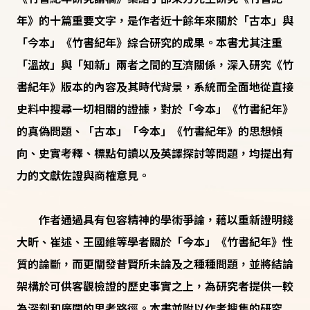
年》的十篇重要文字，是作者近十餘年來關於「古本」與
「今本」《竹書紀年》綜合研究的成果。本書尤其注重
「溫故」與「知新」兩者之間的互濟關係，深入研究《竹
書紀年》版本的內容及其時代背景，系統而全面地從直接
史料中搜尋一切相關的證據，對於「今本」《竹書紀年》
的真偽問題、「古本」「今本」《竹書紀年》的思想傾
向、史實考釋、標點句讀以及英譯探討等問題，均提出有
力的文獻佐證與商榷意見。
作者通過具有包容精神的學術爭論，藉以重新證明錢
大昕、崔述、王國維等學者關於「今本」《竹書紀年》性
質的論斷，而更闡發昔賢所未論及之種種問題，並將結論
架構於可供客觀檢證的歷史事實之上，為研究者提供一較
為深刻和廣闊的思考路徑。本書並附以作者搜集的研究