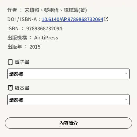
作者
：
宋鎮照
、
蔡相偉
、
譚瑾瑜
(著)
DOI / ISBN-A：
10.6140/AP.9789868732094
ISBN
：
9789868732094
出版機構
：
AiritiPress
出版年
：
2015
電子書
紙本書
內容簡介