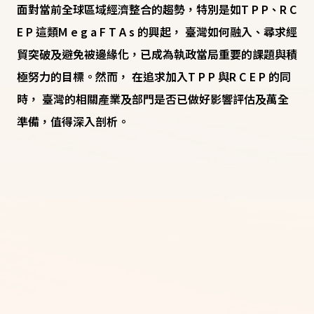
面對當前全球區域經濟整合的趨勢，特別是如T P P、R C
E P 這類M e g a F T A s 的興起， 臺灣如何融入、尋求經
貿突破及避免被邊緣化，已成為執政當局重要的課題與積
極努力的目標。然而， 在追求加入T P P 與R C E P 的同
時， 臺灣的相關產業及部門是否已做好影響評估及萬全
準備，值得深入剖析。