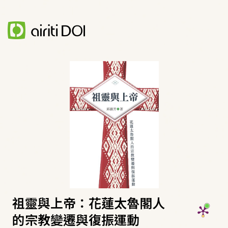
祖靈與上帝：花蓮太魯閣人
的宗教變遷與復振運動