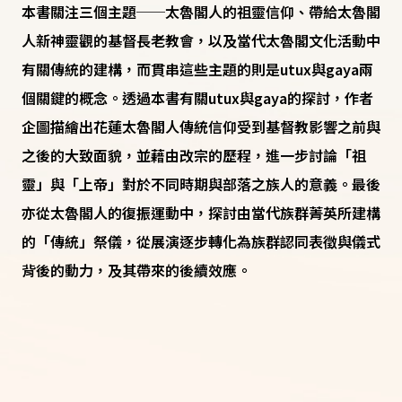
本書關注三個主題──太魯閣人的祖靈信仰、帶給太魯閣
人新神靈觀的基督長老教會，以及當代太魯閣文化活動中
有關傳統的建構，而貫串這些主題的則是utux與gaya兩
個關鍵的概念。透過本書有關utux與gaya的探討，作者
企圖描繪出花蓮太魯閣人傳統信仰受到基督教影響之前與
之後的大致面貌，並藉由改宗的歷程，進一步討論「祖
靈」與「上帝」對於不同時期與部落之族人的意義。最後
亦從太魯閣人的復振運動中，探討由當代族群菁英所建構
的「傳統」祭儀，從展演逐步轉化為族群認同表徵與儀式
背後的動力，及其帶來的後續效應。