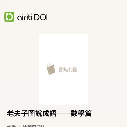
老夫子圖說成語──數學篇
作者
：
涂茂奇
(著)