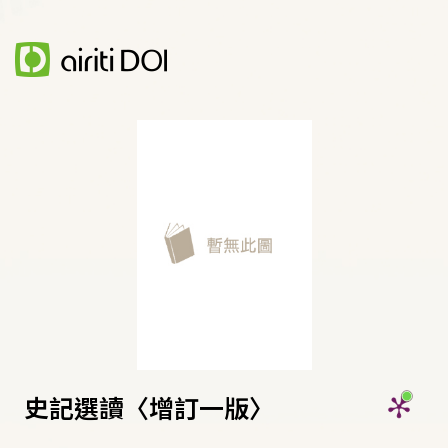
史記選讀〈增訂一版〉