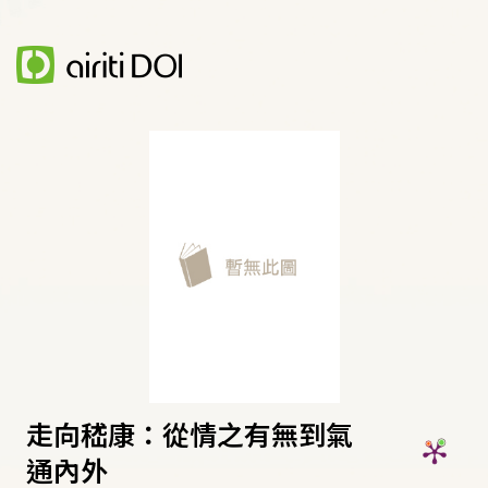
走向嵇康：從情之有無到氣
通內外