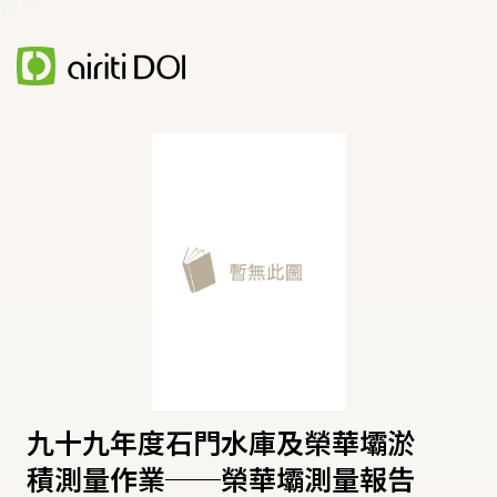
九十九年度石門水庫及榮華壩淤
積測量作業──榮華壩測量報告