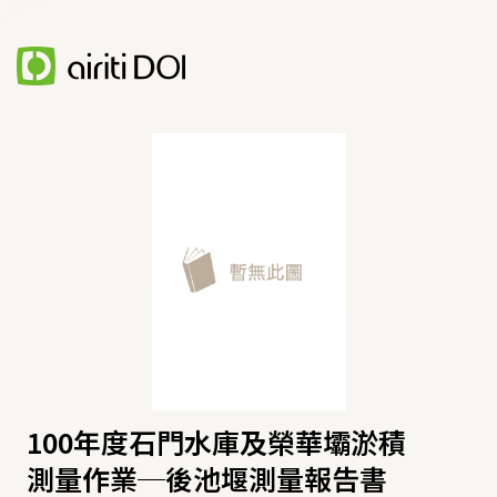
100年度石門水庫及榮華壩淤積
測量作業─後池堰測量報告書