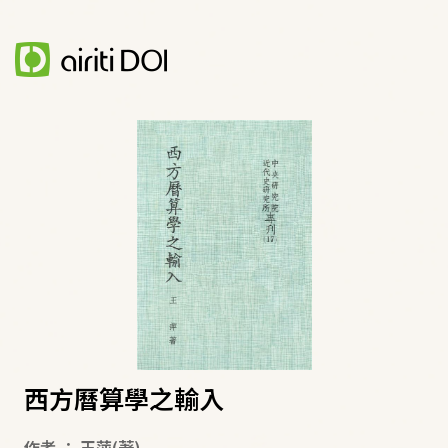
西方曆算學之輸入
作者
：
王萍
(著)