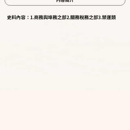
史料內容：1.商務與埠務之部2.關務稅務之部3.禁運類