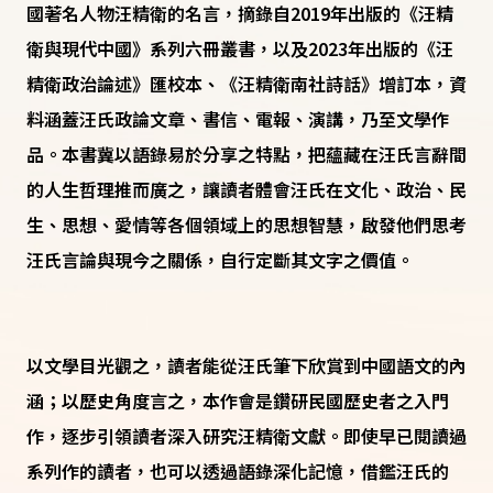
國著名人物汪精衛的名言，摘錄自2019年出版的《汪精
衛與現代中國》系列六冊叢書，以及2023年出版的《汪
精衛政治論述》匯校本、《汪精衛南社詩話》增訂本，資
料涵蓋汪氏政論文章、書信、電報、演講，乃至文學作
品。本書冀以語錄易於分享之特點，把蘊藏在汪氏言辭間
的人生哲理推而廣之，讓讀者體會汪氏在文化、政治、民
生、思想、愛情等各個領域上的思想智慧，啟發他們思考
汪氏言論與現今之關係，自行定斷其文字之價值。
以文學目光觀之，讀者能從汪氏筆下欣賞到中國語文的內
涵；以歷史角度言之，本作會是鑽研民國歷史者之入門
作，逐步引領讀者深入研究汪精衛文獻。即使早已閱讀過
系列作的讀者，也可以透過語錄深化記憶，借鑑汪氏的