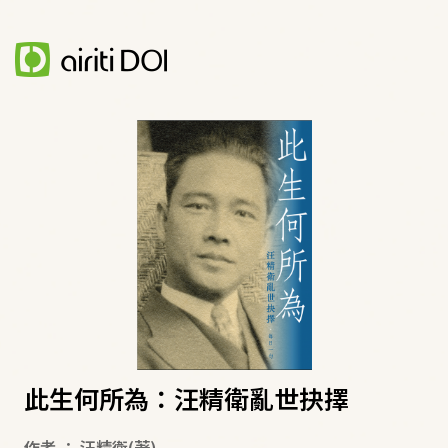
此生何所為：汪精衛亂世抉擇
作者
：
汪精衛
(著)