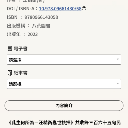
DOI / ISBN-A：
10.978.09661430/58
ISBN
：
9780966143058
出版機構
：
八荒圖書
出版年
：
2023
電子書
紙本書
內容簡介
《此生何所為—汪精衛亂世抉擇》共收錄三百六十五句民