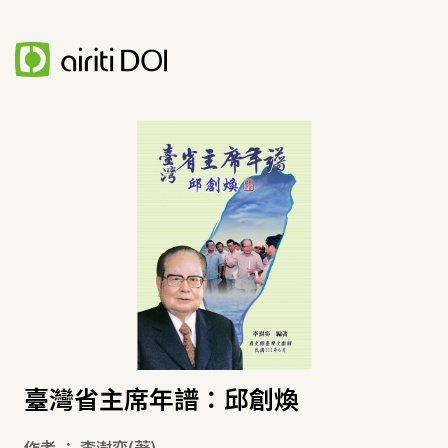
臺灣省主席年譜：邱創煥
作者
：
李澍奕
(著)