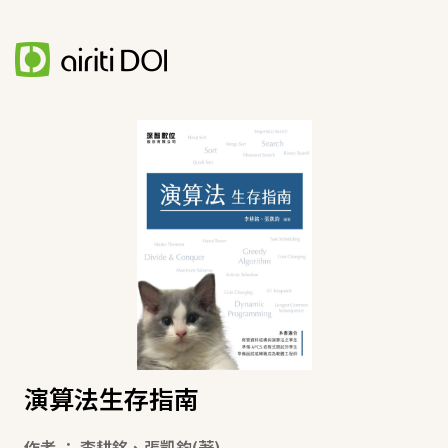
演算法生存指南
作者
：
李耕銘
、
張凱鈞
(著)