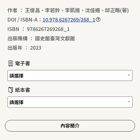
作者
：
王俊昌
、
李若鈴
、
李凱揚
、
沈佳姍
、
邱正略
(著)
DOI / ISBN-A：
10.978.6267269/268_1
ISBN
：
9786267269268_1
出版機構
：
國史館臺灣文獻館
出版年
：
2023
電子書
紙本書
內容簡介