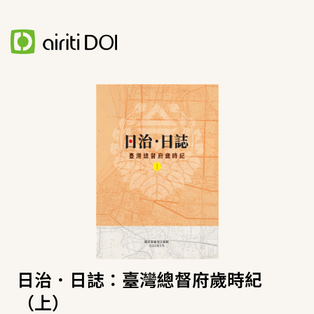
日治．日誌：臺灣總督府歲時紀
（上）