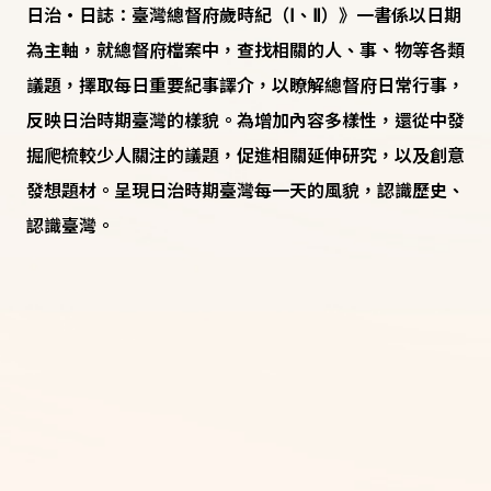
日治・日誌：臺灣總督府歲時紀（Ⅰ、Ⅱ）》一書係以日期
為主軸，就總督府檔案中，查找相關的人、事、物等各類
議題，擇取每日重要紀事譯介，以瞭解總督府日常行事，
反映日治時期臺灣的樣貌。為增加內容多樣性，還從中發
掘爬梳較少人關注的議題，促進相關延伸研究，以及創意
發想題材。呈現日治時期臺灣每一天的風貌，認識歷史、
認識臺灣。