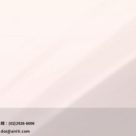
(02)2926-6006
i@airiti.com