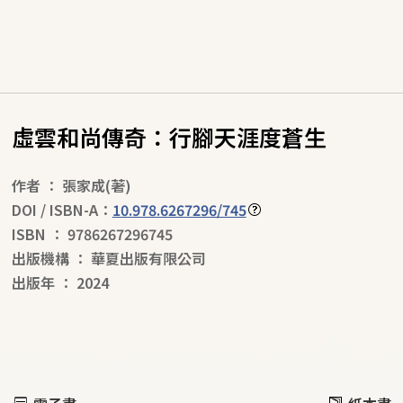
虛雲和尚傳奇：行腳天涯度蒼生
作者
：
張家成
(著)
DOI / ISBN-A：
10.978.6267296/745
ISBN
：
9786267296745
出版機構
：
華夏出版有限公司
出版年
：
2024