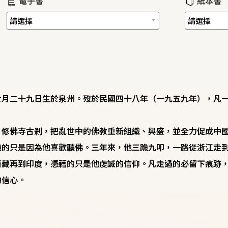
電子書
紙本書
七月二十九日生於泉州。歿於民國四十八年（一九五九年），凡
、修佛寺古剎，把亂世中的佛教重新組織、興盛，並全力促成中
純的只是因為他喜歡聽佛。三年來，他三跪九叩，一路從浙江走
西藏再到印度，憑藉的只是他虔誠的信仰。凡走過的必留下痕跡
的信心。