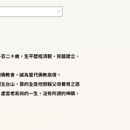
一百二十歲，生平歷經清朝、民國建立、
國佛教會，誠為當代佛教高僧。
到五台山，靠的全是他想報父母養育之恩
，虛雲老和尚的一生，沒有所謂的神蹟，