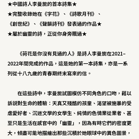
★中國詩人李曼旎的首本詩集★
★完整收錄她在《字花》、《詩歌月刊》、
《創世紀》、《聲韻詩刊》發表過的作品★
★屬於幽靈的詩，正從你身旁飄過★
《荷花是你沒有見過的人》是詩人李曼旎在2021–
2022年間完成的作品，這是她的第一本詩集，亦是一系
列從十八九歲的青春期終末寫來的信。
在這些詩中，李曼旎試圖模仿不同角色的口吻，藉以
訴説對生命的體驗：天真又殘酷的孩童、渴望被施暴的受
虐愛好者、沉迷文學的女學生、純情的色情業從業者、甚
至只是生活在感官中的「幽靈」，因為有時它們的密度更
大，傾盡可能地描繪出那些沉積於她眼球中的異色圖景，