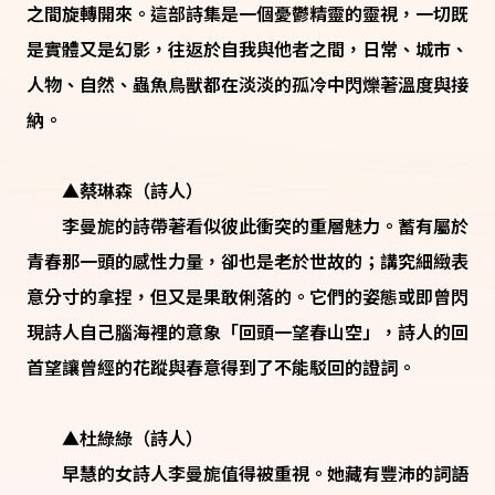
之間旋轉開來。這部詩集是一個憂鬱精靈的靈視，一切既
是實體又是幻影，往返於自我與他者之間，日常、城市、
人物、自然、蟲魚鳥獸都在淡淡的孤冷中閃爍著溫度與接
納。
▲蔡琳森（詩人）
李曼旎的詩帶著看似彼此衝突的重層魅力。蓄有屬於
青春那一頭的感性力量，卻也是老於世故的；講究細緻表
意分寸的拿捏，但又是果敢俐落的。它們的姿態或即曾閃
現詩人自己腦海裡的意象「回頭一望春山空」，詩人的回
首望讓曾經的花蹤與春意得到了不能駁回的證詞。
▲杜綠綠（詩人）
早慧的女詩人李曼旎值得被重視。她藏有豐沛的詞語