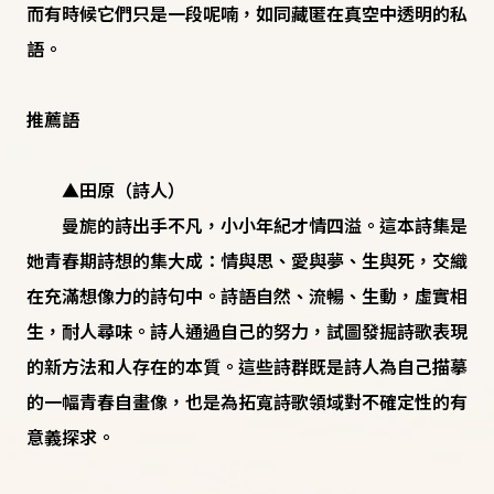
而有時候它們只是一段呢喃，如同藏匿在真空中透明的私
語。
推薦語
▲田原（詩人）
曼旎的詩出手不凡，小小年紀才情四溢。這本詩集是
她青春期詩想的集大成：情與思、愛與夢、生與死，交織
在充滿想像力的詩句中。詩語自然、流暢、生動，虛實相
生，耐人尋味。詩人通過自己的努力，試圖發掘詩歌表現
的新方法和人存在的本質。這些詩群既是詩人為自己描摹
的一幅青春自畫像，也是為拓寬詩歌領域對不確定性的有
意義探求。