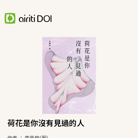
荷花是你沒有見過的人
作者
：
李曼旎
(著)