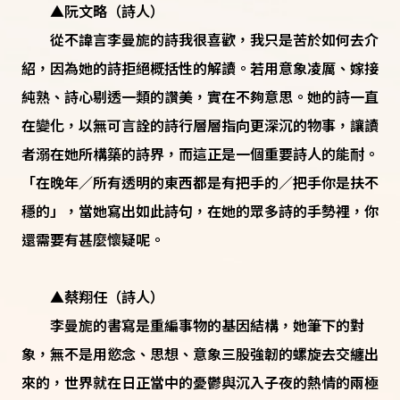
▲阮文略（詩人）
從不諱言李曼旎的詩我很喜歡，我只是苦於如何去介
紹，因為她的詩拒絕概括性的解讀。若用意象凌厲、嫁接
純熟、詩心剔透一類的讚美，實在不夠意思。她的詩一直
在變化，以無可言詮的詩行層層指向更深沉的物事，讓讀
者溺在她所構築的詩界，而這正是一個重要詩人的能耐。
「在晚年／所有透明的東西都是有把手的／把手你是扶不
穩的」，當她寫出如此詩句，在她的眾多詩的手勢裡，你
還需要有甚麼懷疑呢。
▲蔡翔任（詩人）
李曼旎的書寫是重編事物的基因結構，她筆下的對
象，無不是用慾念、思想、意象三股強韌的螺旋去交纏出
來的，世界就在日正當中的憂鬱與沉入子夜的熱情的兩極