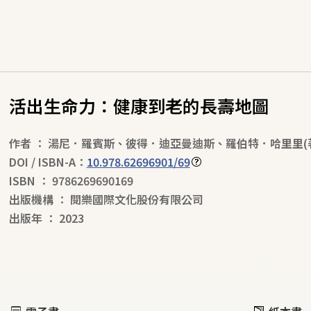
活出生命力：健康到老的長壽地圖
作者
：
湯尼．羅賓斯、彼得．迪亞曼迪斯、羅伯特．哈里里
(
DOI / ISBN-A：
10.978.62696901/69
ISBN
：
9786269690169
出版機構
：
閱樂國際文化股份有限公司
出版年
：
2023