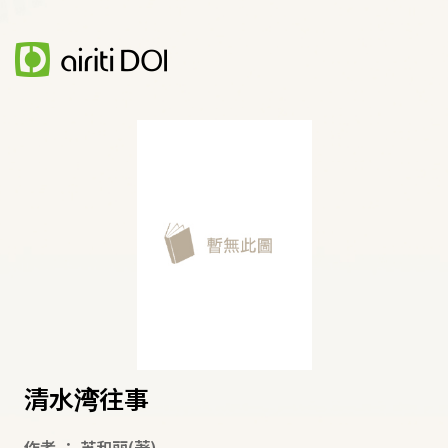
清水湾往事
作者
：
苏和丽
(著)