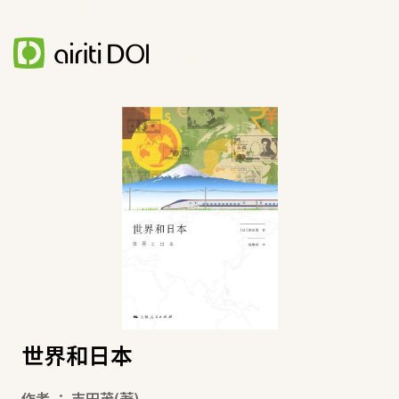
世界和日本
作者
：
吉田茂
(著)