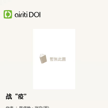
战“疫”
作者
：
陈伟龄
、
张宁
(著)