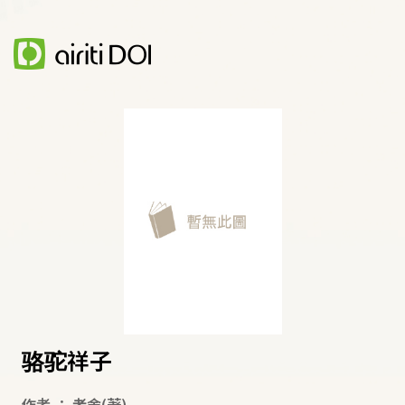
骆驼祥子
作者
：
老舍
(著)