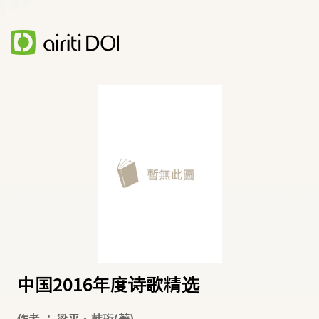
中国2016年度诗歌精选
作者
：
梁平
、
韩珩
(著)