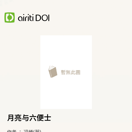
月亮与六便士
作者
：
冯婵
(著)