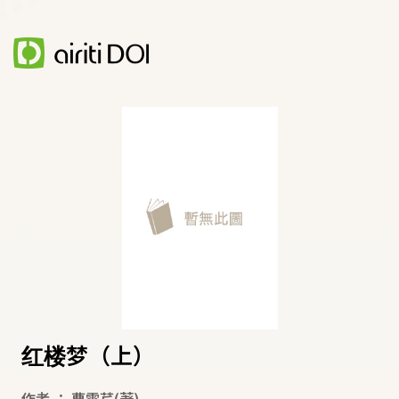
红楼梦（上）
作者
：
曹雪芹
(著)