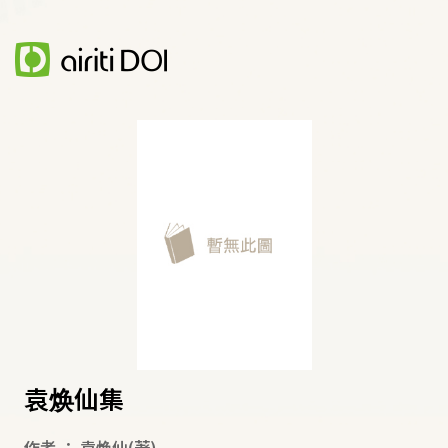
袁焕仙集
作者
：
袁焕仙
(著)