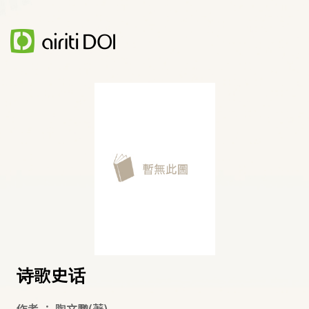
诗歌史话
作者
：
陶文鹏
(著)